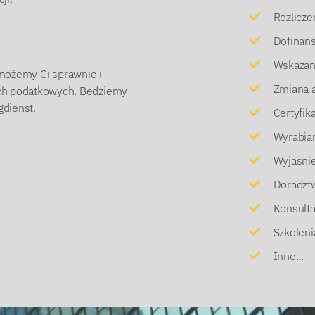
Rozlicze
Dofinan
Wskazan
ożemy Ci sprawnie i
Zmiana a
ach podatkowych. Bedziemy
dienst.
Certyfik
Wyrabia
Wyjasnie
Doradzt
Konsulta
Szkoleni
Inne...