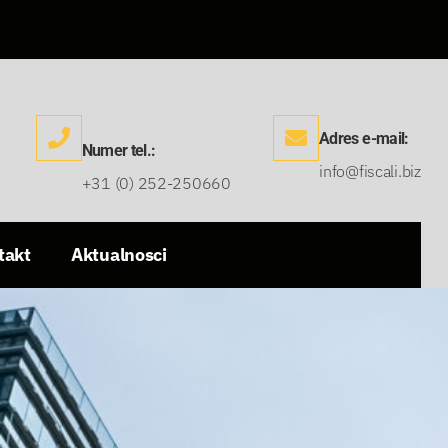
Adres e-mail:
Numer tel.:
info@fiscali.biz
+31 (0) 252-250660
takt
Aktualnosci