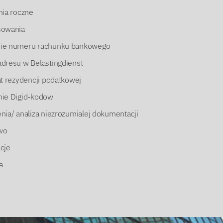
nia roczne
sowania
ie numeru rachunku bankowego
dresu w Belastingdienst
at rezydencji podatkowej
nie Digid-kodow
nia/ analiza niezrozumialej dokumentacji
wo
cje
a