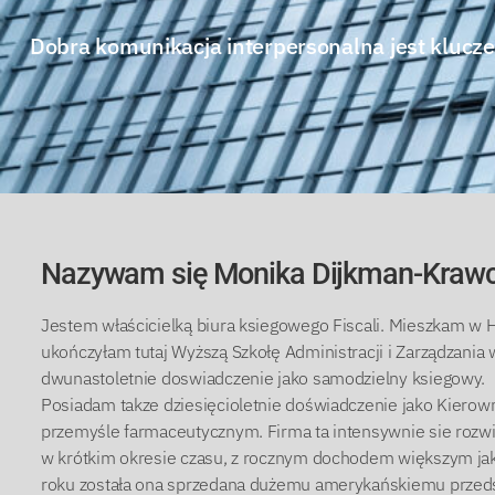
Dobra komunikacja interpersonalna jest kluc
Nazywam się Monika Dijkman-Kraw
Jestem właścicielką biura ksiegowego Fiscali. Mieszkam w H
ukończyłam tutaj Wyższą Szkołę Administracji i Zarządzania
dwunastoletnie doswiadczenie jako samodzielny ksiegowy.
Posiadam takze dziesięcioletnie doświadczenie jako Kierown
przemyśle farmaceutycznym. Firma ta intensywnie sie rozwi
w krótkim okresie czasu, z rocznym dochodem większym j
roku została ona sprzedana dużemu amerykańskiemu przeds