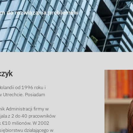
zem do rozwiązania problemów
czyk
olandii od 1996 roku i
 w Utrechcie. Posiadam
ik Administracji firmy w
jala z 2 do 40 pracowników
ak €10 milionów. W 2002
iębiorstwu działającego w