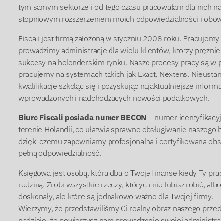
tym samym sektorze i od tego czasu pracowałam dla nich 
stopniowym rozszerzeniem moich odpowiedzialności i obo
Fiscali jest firmą założoną w styczniu 2008 roku. Pracujem
prowadzimy administracje dla wielu klientów, ktorzy prężnie s
sukcesy na holenderskim rynku. Nasze procesy pracy są w 
pracujemy na systemach takich jak Exact, Nextens. Nieust
kwalifikacje szkoląc się i pozyskując najaktualniejsze inform
wprowadzonych i nadchodzacych nowości podatkowych.
Biuro Fiscali posiada numer BECON
– numer identyfikacy
terenie Holandii, co ułatwia sprawne obsługiwanie naszego b
dzięki czemu zapewniamy profesjonalna i certyfikowana obs
pełną odpowiedzialność.
Księgowa jest osobą, która dba o Twoje finanse kiedy Ty pra
rodziną. Zrobi wszystkie rzeczy, których nie lubisz robić, alb
doskonały, ale które są jednakowo ważne dla Twojej firmy.
Wierzymy, że przedstawiliśmy Ci realny obraz naszego prze
nadzieję, że powierzysz nam prowadzenie swojej administrac