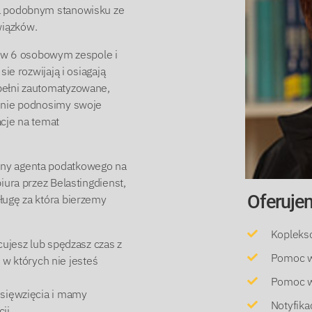
na podobnym stanowisku ze
wiązków.
y w 6 osobowym zespole i
ie rozwijają i osiagają
pełni zautomatyzowane,
annie podnosimy swoje
acje na temat
jny agenta podatkowego na
iura przez Belastingdienst,
Oferuje
ługę za która bierzemy
Kopleks
cujesz lub spędzasz czas z
Pomoc w
o w których nie jesteś
Pomoc w 
dsięwzięcia i mamy
Notyfik
ji.