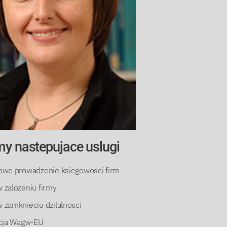
my nastepujace uslugi
owe prowadzenie ksiegowosci firm
 zalozeniu firmy
zamknieciu dzilalnosci
acja Wagw-EU