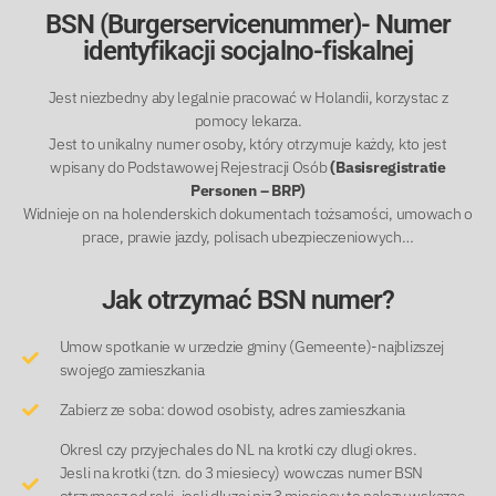
BSN (Burgerservicenummer)- Numer
identyfikacji socjalno-fiskalnej
Jest niezbedny aby legalnie pracować w Holandii, korzystac z
pomocy lekarza.
Jest to unikalny numer osoby, który otrzymuje każdy, kto jest
wpisany do Podstawowej Rejestracji Osób
(Basisregistratie
Personen – BRP)
Widnieje on na holenderskich dokumentach tożsamości, umowach o
prace, prawie jazdy, polisach ubezpieczeniowych…
Jak otrzymać BSN numer?
Umow spotkanie w urzedzie gminy (Gemeente)-najblizszej
swojego zamieszkania
Zabierz ze soba: dowod osobisty, adres zamieszkania
Okresl czy przyjechales do NL na krotki czy dlugi okres.
Jesli na krotki (tzn. do 3 miesiecy) wowczas numer BSN
otrzymasz od reki, jesli dluzej niz 3 miesiecy to nalezy wskazac