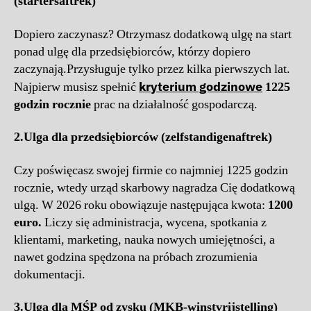
(startersaftrek)
Dopiero zaczynasz? Otrzymasz dodatkową ulgę na start
ponad ulgę dla przedsiębiorców, którzy dopiero
zaczynają.Przysługuje tylko przez kilka pierwszych lat.
kryterium godzinowe
Najpierw musisz spełnić
1225
godzin rocznie
prac
na działalność gospodarczą.
2.
Ulga dla przedsiębiorców (zelfstandigenaftrek)
Czy poświęcasz swojej firmie co najmniej 1225 godzin
rocznie, wtedy urząd skarbowy nagradza Cię dodatkową
ulgą. W 2026 roku obowiązuje następująca kwota:
1200
euro.
Liczy się administracja, wycena, spotkania z
klientami, marketing, nauka nowych umiejętności, a
nawet godzina spędzona na próbach zrozumienia
dokumentacji.
3.
Ulga dla MŚP od zysku (MKB-winstvrijstelling)