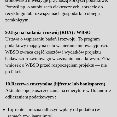
środowisku inwestycje przynoszą korzyści podatkowe.
Pomyśl np. o autobusach elektrycznych, sprzęcie do
recyklingu lub rozwiązaniach gospodarki o obiegu
zamkniętym.
9.
Ulga na badania i rozwój (RDA) / WBSO
Ustawa o wspieraniu badań i rozwoju. To program
podatkowy mający na celu wspieranie innowacyjności.
WBSO zwraca część kosztów i wydatków projektu
badawczo-rozwojowego w zeznaniu podatkowym. Złóż
wniosek o WBSO przed rozpoczęciem projektu — nie
po fakcie.
10.
Rezerwa emerytalna (lijfrente lub banksparen)
Aktualne opcje oszczedzania na emeryture w Holandii z
odliczeniem podatkowym :
Lijfrente – można odliczyć wpłaty od podatku (w
ramach tzw. jaarruimte)