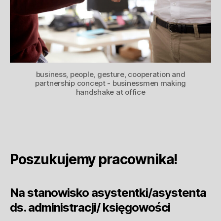
business, people, gesture, cooperation and
partnership concept - businessmen making
handshake at office
Poszukujemy pracownika!
Na stanowisko a
systentki/asystenta
ds. administracji/ ksi
ę
gowo
ś
ci